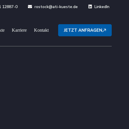
1 12887-0
rostock@ati-kueste.de
LinkedIn
JETZT ANFRAGEN
kte
Karriere
Kontakt